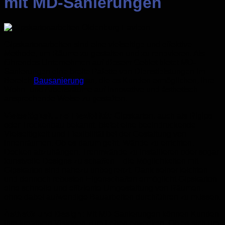
mit MD-Sanierungen
Gipskartonarbeiten sind eine vielseitige und effektive
Methode, um Räume zu gestalten und zu renovieren. Als
führendes Unternehmen auf diesem Gebiet bietet MD-
Sanierungen eine breite Palette von Dienstleistungen im
Bereich
Bausanierung
an, die es Kunden ermöglichen, ihre
Wohn- und Arbeitsräume auf innovative und ästhetisch
ansprechende Weise zu gestalten.
Vielseitigkeit und Flexibilität:
Gipskarton, auch als Rigips
oder Trockenbau bekannt, bietet eine beeindruckende
Vielseitigkeit und Flexibilität bei der Gestaltung von
Innenräumen. Ob es darum geht, Wände zu errichten,
Decken abzuhängen, Trennwände zu installieren oder sogar
kunstvolle Designs zu schaffen – die Möglichkeiten mit
Gipskarton sind nahezu unbegrenzt. Dank seiner leichten
und dennoch robusten Eigenschaften ermöglicht Gipskarton
eine schnelle und effiziente Umgestaltung von Räumen,
ohne dabei aufwendige Bauarbeiten durchführen zu müssen.
Ästhetik und Design:
Mit MD-Sanierungen können Kunden
ihre kreativen Visionen zum Leben erwecken. Ob es sich um