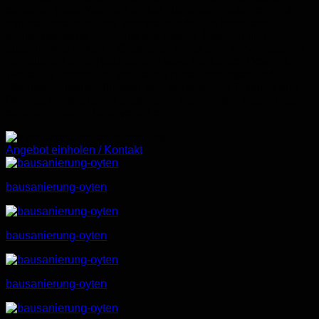
einfache, glatte Wände handelt, die einen modernen und
minimalistischen Look vermitteln, oder um komplexe
architektonische Elemente wie Bögen, Nischen und
abgerundete Ecken – Gipskarton bietet eine hervorragende
Grundlage für die Realisierung verschiedenster Designs.
Weiterhin können mit speziellen Beschichtungen und
Oberflächenbehandlungen atemberaubende Texturen und
Oberflächenstrukturen geschaffen werden, die jedem Raum
eine einzigartige Note verleihen.
Angebot einholen / Kontakt
bausanierung-oyten
bausanierung-oyten
bausanierung-oyten