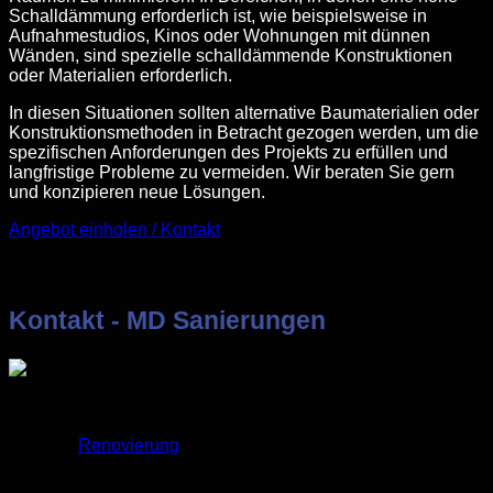
Schalldämmung erforderlich ist, wie beispielsweise in
Aufnahmestudios, Kinos oder Wohnungen mit dünnen
Wänden, sind spezielle schalldämmende Konstruktionen
oder Materialien erforderlich.
In diesen Situationen sollten alternative Baumaterialien oder
Konstruktionsmethoden in Betracht gezogen werden, um die
spezifischen Anforderungen des Projekts zu erfüllen und
langfristige Probleme zu vermeiden. Wir beraten Sie gern
und konzipieren neue Lösungen.
Angebot einholen / Kontakt
Kontakt - MD Sanierungen
Unsere erfahrenen Handwerker stehen bereit, um Ihnen bei
der Realisierung Ihrer Wohnraumträume zu helfen. Egal, ob
Sie eine
Renovierung
planen, einen neuen Raum gestalten
oder einfach nur eine modernere Ästhetik in Ihrem Zuhause
oder Büro schaffen möchten – wir bieten maßgeschneiderte