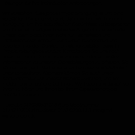
Lösungen für Ihre individuellen Anforderungen.
Wir verstehen, dass jedes Projekt einzigartig ist und eine
sorgfältige Planung erfordert. Daher stehen wir Ihnen zur
Verfügung, um Ihre spezifischen Bedürfnisse zu besprechen
und Ihnen ein maßgeschneidertes Angebot zu unterbreiten.
Unser Team bietet Ihnen nicht nur Fachwissen und
Professionalität, sondern auch einen freundlichen und
zuvorkommenden Service, um sicherzustellen, dass Ihr
Projekt reibungslos verläuft. Kontaktieren Sie uns noch
heute, um einen Termin zu vereinbaren oder um weitere
Informationen zu unseren Dienstleistungen zu erhalten. Sie
können uns per E-Mail unter erreichen oder uns telefonisch
unter kontaktieren. Alternativ können Sie auch unser
Kontaktformular auf unserer Website ausfüllen, und wir
melden uns umgehend bei Ihnen. Wir freuen uns darauf, von
Ihnen zu hören und Ihnen bei Ihrem Gipskartonprojekt
behilflich zu sein!
Festnetz: 04202/9581816
Büro-Mobilnummer
017624128386
Bauleiter: 0152/02008881
info@md-
sanierungen.de